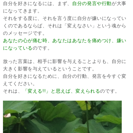
自分を好きになるには、まず、
自分の発言や行動
が大事
になってきます。
それをする度に、それを言う度に自分が嫌いになってい
くのであるならば、それは「変えなさい」という魂から
のメッセージです。
あなたの心が痛む時、あなたはあなたを痛めつけ、嫌い
になっている
のです。
放った言葉は、相手に影響を与えることよりも、自分に
大きく影響を与えているということです。
自分を好きになるために、自分の行動、発言を今すぐ変
えてください。
それは、
「変える!!」と思えば、変えられる
のです。