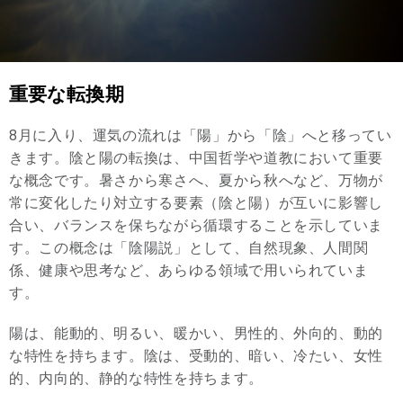
重要な転換期
8月に入り、運気の流れは「陽」から「陰」へと移ってい
きます。陰と陽の転換は、中国哲学や道教において重要
な概念です。暑さから寒さへ、夏から秋へなど、万物が
常に変化したり対立する要素（陰と陽）が互いに影響し
合い、バランスを保ちながら循環することを示していま
す。この概念は「陰陽説」として、自然現象、人間関
係、健康や思考など、あらゆる領域で用いられていま
す。
陽は、能動的、明るい、暖かい、男性的、外向的、動的
な特性を持ちます。陰は、受動的、暗い、冷たい、女性
的、内向的、静的な特性を持ちます。