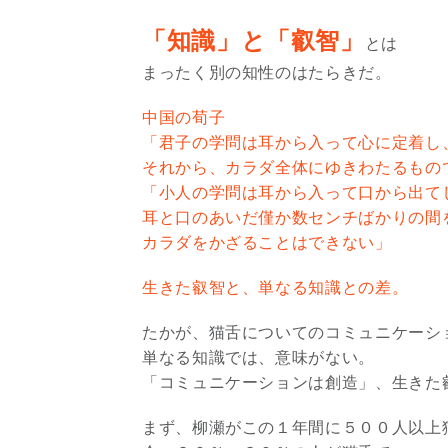
「知識」と「叡智」
とは
まったく別の知性のはたらきだ。
中国の荀子
「君子の学問は耳から入って心に定着し
それから、カラダ全体にゆきわたるもの
「小人の学問は耳から入って口から出て
耳と口のあいだ僅か数センチばかりの間
カラダをかざることはできない」
生きた叡智と、単なる知識との差。
たかが、猫舌についてのコミュニケーシ
単なる知識では、意味がない。
「コミュニケーションは創造」、生きた
まず、柳瀬がこの１年間に５００人以上