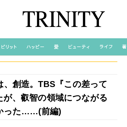
、創造。TBS『この差って
たが、叡智の領域につながる
った……(前編)