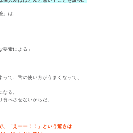
は個人差はほとんど無い」ことを証明。
2026年9月開催! トレイシ
差」は、
ーアッシュオン...
Shop
な要素による」
よって、舌の使い方がうまくなって、
になる。
り食べさせないからだ。
で、「えーー！！」という驚きは