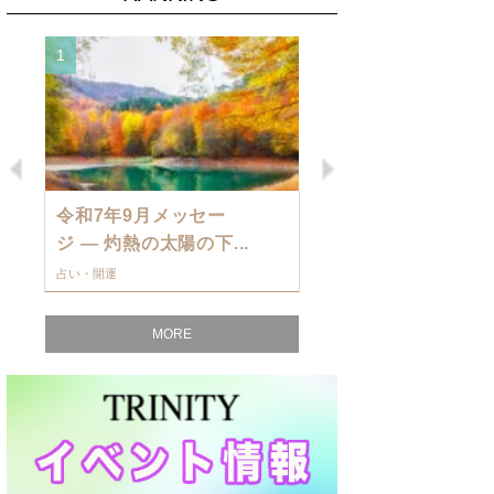
1
2
Previous
Next
令和7年9月メッセー
9月の運勢・
ジ — 灼熱の太陽の下...
ングを発表！～
占い・開運
占い・開運
MORE