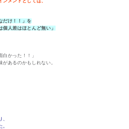
インメントとしては、
なだけ！！」を
は個人差はほとんど無い」
面白かった！！」
味があるのかもしれない。
り、
た。