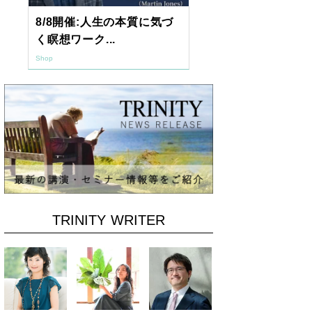
8/8開催:人生の本質に気づ
【東京開催】
く瞑想ワーク...
7年2月「透視.
Shop
Shop
TRINITY WRITER