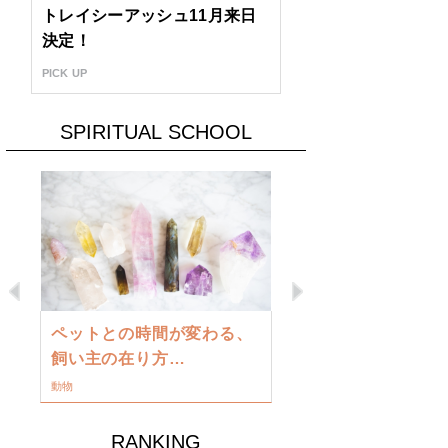
トレイシーアッシュ11月来日
決定！
PICK UP
SPIRITUAL SCHOOL
Previous
Next
古い地球を
ペットとの時間が変わる、
類に目覚め
飼い主の在り方…
ワークショップ
動物
RANKING