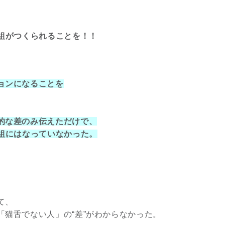
3
番組がつくられることを！！
ョンになることを
究極的な覚醒に向かって
【The Secret of...
的な差のみ伝えただけで、
インタビュー
番組にはなっていなかった。
て、
猫舌でない人」の“差”がわからなかった。