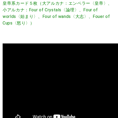
皇帝系カード５枚（大アルカナ：エンペラー〈皇帝〉、
小アルカナ：Four of Crystals〈論理〉、Four of
worlds〈始まり〉、Four of wands〈大志〉、Fouer of
Cups〈怒り〉）