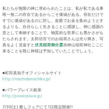
私たちが無限の神に求められたことは、私が私である事
唯一無二の存在であるからこそ価値がある。存在だけで
すでに価値があるのに対し、血眼でお金を集めようとす
るよりも、自分らしく生きることに感謝し、神に感謝の
意として奉納することで、物質的な世界にも豊かさがも
たらされます。太郎坊宮でのお稲荷さんは光り輝き、写
真をよく見返すと
伏見稲荷御分霊
赤神山稲荷神社ここに
来ることを既に神様は予知していたことでしょう。
■町田真知子オフィシャルサイト
http://machidamachiko.jp/
■パワープレイス銀座
http://powerplace.jp/
7/30(土) 癒しフェアにて1日限定開催!!