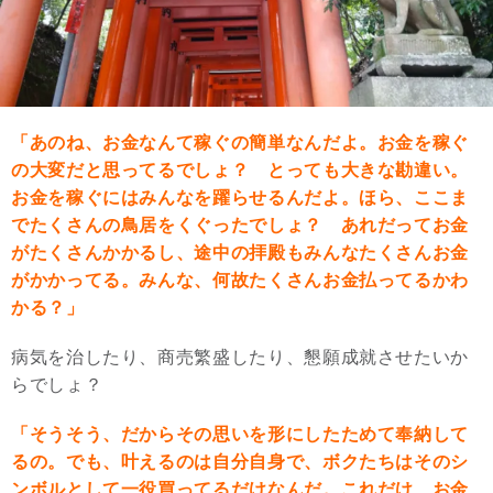
「あのね、お金なんて稼ぐの簡単なんだよ。お金を稼ぐ
の大変だと思ってるでしょ？ とっても大きな勘違い。
お金を稼ぐにはみんなを躍らせるんだよ。ほら、ここま
でたくさんの鳥居をくぐったでしょ？ あれだってお金
がたくさんかかるし、途中の拝殿もみんなたくさんお金
がかかってる。みんな、何故たくさんお金払ってるかわ
かる？」
病気を治したり、商売繁盛したり、懇願成就させたいか
らでしょ？
「そうそう、だからその思いを形にしたためて奉納して
るの。でも、叶えるのは自分自身で、ボクたちはそのシ
ンボルとして一役買ってるだけなんだ。これだけ、お金