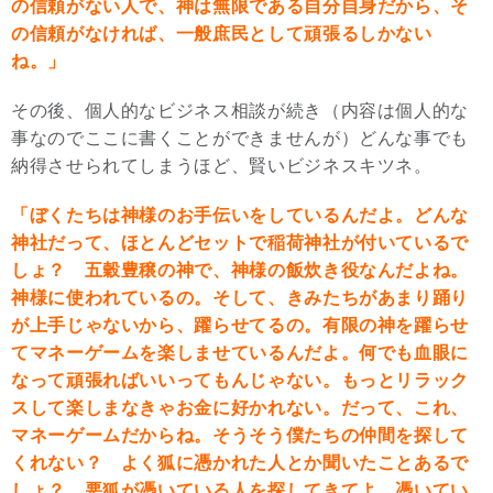
の信頼がない人で、神は無限である自分自身だから、そ
の信頼がなければ、一般庶民として頑張るしかない
ね。」
その後、個人的なビジネス相談が続き（内容は個人的な
事なのでここに書くことができませんが）どんな事でも
納得させられてしまうほど、賢いビジネスキツネ。
「ぼくたちは神様のお手伝いをしているんだよ。どんな
神社だって、ほとんどセットで稲荷神社が付いているで
しょ？ 五穀豊穣の神で、神様の飯炊き役なんだよね。
神様に使われているの。そして、きみたちがあまり踊り
が上手じゃないから、躍らせてるの。有限の神を躍らせ
てマネーゲームを楽しませているんだよ。何でも血眼に
なって頑張ればいいってもんじゃない。もっとリラック
スして楽しまなきゃお金に好かれない。だって、これ、
マネーゲームだからね。そうそう僕たちの仲間を探して
くれない？ よく狐に憑かれた人とか聞いたことあるで
しょ？ 悪狐が憑いている人を探してきてよ。憑いてい