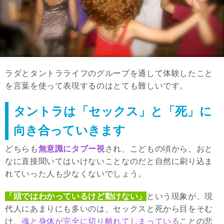
ラダとタントラライフのグループを通して体験したこと
を言葉を使って表現するのはとても難しいです。
タントラは「セックス」と「死」に
向き合っていきます
どちらも
無意識にタブー視
され、こどもの頃から、おと
なに直接聞いてはいけないことなのだと自然に刷り込ま
れていった人も少なくないでしょう。
「頭ではわかっているけど動けない」
という現象が、現
代人にあまりにも多いのは、セックスと死から目をそむ
け、
魂と身体が完全に切り離れてしまっている
ことの悲