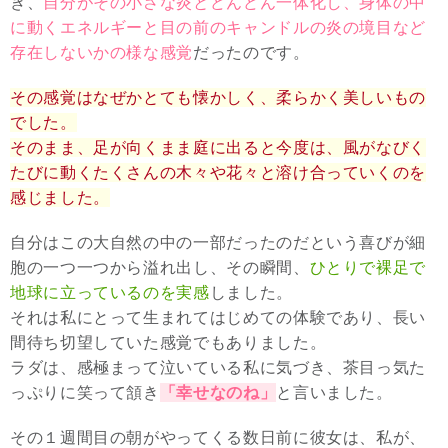
き、
自分がその小さな炎とどんどん一体化し、身体の中
に動くエネルギーと目の前のキャンドルの炎の境目など
存在しないかの様な感覚
だったのです。
その感覚はなぜかとても懐かしく、柔らかく美しいもの
でした。
そのまま、足が向くまま庭に出ると今度は、風がなびく
たびに動くたくさんの木々や花々と溶け合っていくのを
感じました。
自分はこの大自然の中の一部だったのだという喜びが細
胞の一つ一つから溢れ出し、その瞬間、
ひとりで裸足で
地球に立っているのを実感
しました。
それは私にとって生まれてはじめての体験であり、長い
間待ち切望していた感覚でもありました。
ラダは、感極まって泣いている私に気づき、茶目っ気た
っぷりに笑って頷き
「幸せなのね」
と言いました。
その１週間目の朝がやってくる数日前に彼女は、私が、