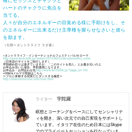
種にセックスとチャクラと
ハートのチャクラに焦点を
当てる。
人々が自分のエネルギーの目覚める様に手助けをし、そ
のエネルギーに出来るだけ主導権を握らせなさいと彼ら
を励ます。
（引用ータントラライフ ラダ著）
⭐︎
タントラライフ・インターナショナルフェスティバルin ローマ
http://www.tantralife.jp/?
event=
20150625internationalfes_rome
（日本語のサイトをご紹介します）
早割締め切りは過ぎていますが、「このサイトを見た」
とお書き沿いの上
お申込み頂いた場合、早割適用になります。
お申込み・お問合わせ先
http://www.
tantralife.jp/?page_id=145
⭐︎Udaraメルマガ登録はこちら
ープロと体験する現実だとダンスする極意ー
http://lovecommunion.com/mail.
html
宇陀羅
ライター:
瞑想とコーチングをベースにしてセンシャリテ
ィを開き、深い次元での自己実現をサポートし
ています。イタリア在住のため日本にはSkype
でのプライベートセッションを行なっていま