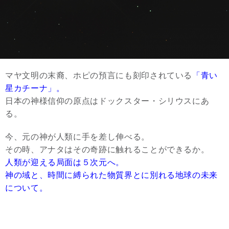
マヤ文明の末裔、ホピの預言にも刻印されている
「青い
星カチーナ」。
日本の神様信仰の原点はドックスター・シリウスにあ
る。
今、元の神が人類に手を差し伸べる。
その時、アナタはその奇跡に触れることができるか。
人類が迎える局面は５次元へ。
神の域と、時間に縛られた物質界とに別れる地球の未来
について。