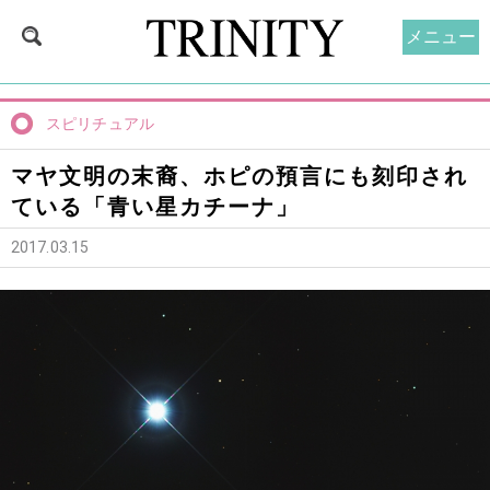
メニュー
スピリチュアル
マヤ文明の末裔、ホピの預言にも刻印され
ている「青い星カチーナ」
2017.03.15