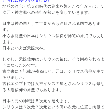
き時代に終わりを告げる』
地球の浄化・第５の時代の到来を迎えた今年からは、５
次元・神意識への移行が勢いを増していきます。
日本は神の国として世界からも注目される国でありま
す。
小さき龍型の日本はシリウス信仰が神道の原点でもあり
ます。
日本といえば天照大神。
しかし、天照信仰はシリウスの後に、そう崇められるよ
うになったのです。
古文書にも記載が残るほど、元は、シリウス信仰が主で
ありました。
古代エジプトでは女神イシスの星とされシリウスは母な
る太陽信仰の原型でもあります。
日本の元の神域は５次元を超えます。
シリウスは６次元７次元という高い次元に位置し肉眼で