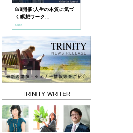
8/8開催:人生の本質に気づ
【東京開催】
く瞑想ワーク...
7年2月「透視.
Shop
Shop
TRINITY WRITER