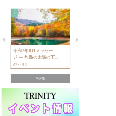
1
2
Previous
Next
令和7年9月メッセー
9月の運勢・
ジ — 灼熱の太陽の下...
ングを発表！～
占い・開運
占い・開運
MORE