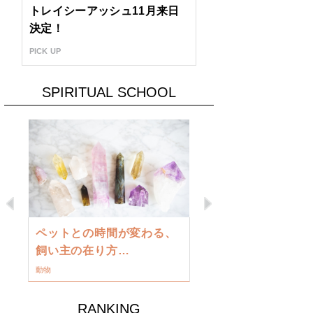
トレイシーアッシュ11月来日
決定！
PICK UP
SPIRITUAL SCHOOL
Previous
Next
古い地球を
ペットとの時間が変わる、
類に目覚め
飼い主の在り方…
ワークショップ
動物
RANKING