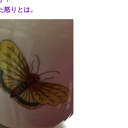
た怒りとは。
3
究極的な覚醒に向かって
【The Secret of...
インタビュー