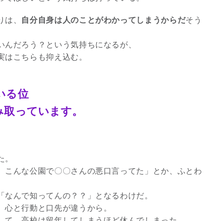
2026年9月開催! トレイシ
りは、
自分自身は人のことがわかってしまうからだ
そう
ーアッシュオン...
Shop
いんだろう？という気持ちになるが、
実はこちらも抑え込む。
。
いる位
み取っています。
た。
、こんな公園で〇〇さんの悪口言ってた」とか、ふとわ
「なんで知ってんの？？」となるわけだ。
。心と行動と口先が違うから。
して、高校は留年してしまうほど休んでしまった。