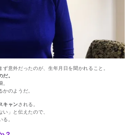
まず意外だったのが、生年月日を聞かれること。
のだ。
瞬。
るかのようだ。
スピリチュアルは現実を動
かす原動力～あ…
スキャン
される。
インタビュー
ない」と伝えたので、
いる。
か？