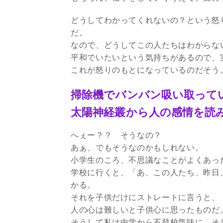
どうしてわかってくれないの？という怒
だ。
なので、どうしてこの人たちはわからな
平和でいたいという気持ちがあるので、
これが怒りのもとになっているのだそう
掃除機でバンバン吸い取って
太陽神経叢から人の感情を読
へぇー？？ そうなの？
あぁ、でもそうなのかもしれない。
小学生のころ、不思議なことがよくあっ
学校に行くと、「あ、この人たち、昨日
かる。
それを子供だけにストレートに言うと、
人の心は難しいと子供心に思ったものだ
そうして私は中学から不登校気味に。そ