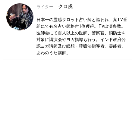
クロ戌
ライター:
日本一の霊感タロット占い師と謳われ、某TV番
組にて有名占い師格付1位獲得。TV出演多数。
医師会にて百人以上の医師、警察官、消防士を
対象に講演会やヨガ指導も行う。インド政府公
認ヨガ講師及び瞑想・呼吸法指導者。霊能者。
あわのうた講師。