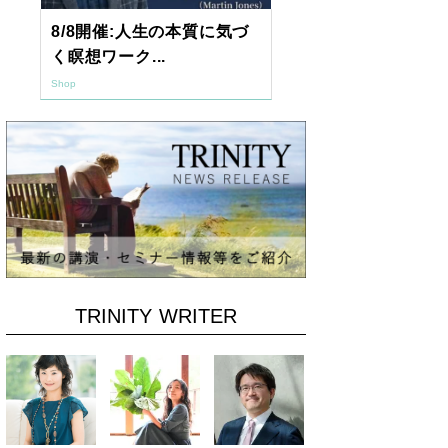
8/8開催:人生の本質に気づ
【東京開催】
く瞑想ワーク...
7年2月「透視.
Shop
Shop
TRINITY WRITER