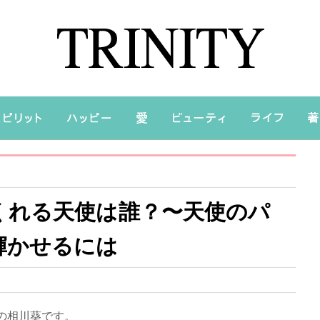
くれる天使は誰？〜天使のパ
輝かせるには
の相川葵です。