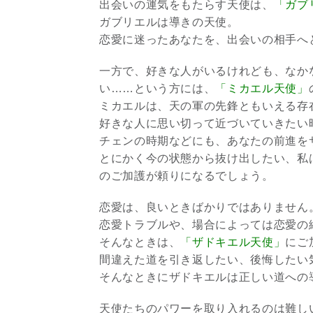
出会いの運気をもたらす天使は、
「ガブ
ガブリエルは導きの天使。
恋愛に迷ったあなたを、出会いの相手へ
一方で、好きな人がいるけれども、なか
い……という方には、
「ミカエル天使」
ミカエルは、天の軍の先鋒ともいえる存
好きな人に思い切って近づいていきたい
チェンの時期などにも、あなたの前進を
とにかく今の状態から抜け出したい、私
のご加護が頼りになるでしょう。
恋愛は、良いときばかりではありません
恋愛トラブルや、場合によっては恋愛の
そんなときは、
「ザドキエル天使」
にご
間違えた道を引き返したい、後悔したい
そんなときにザドキエルは正しい道への
天使たちのパワーを取り入れるのは難し