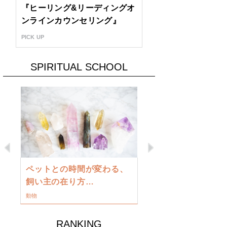
『ヒーリング&リーディングオ
ンラインカウンセリング』
PICK UP
SPIRITUAL SCHOOL
Previous
Next
古い地球を
ペットとの時間が変わる、
類に目覚め
飼い主の在り方…
ワークショップ
動物
RANKING