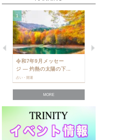
1
2
Previous
Next
令和7年9月メッセー
9月の運勢・
ジ — 灼熱の太陽の下...
ングを発表！～
占い・開運
占い・開運
MORE