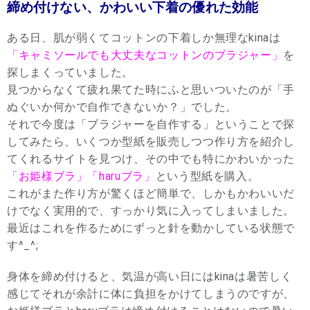
締め付けない、かわいい下着の優れた効能
ある日、肌が弱くてコットンの下着しか無理なkinaは
「キャミソールでも大丈夫なコットンのブラジャー」
を
探しまくっていました。
見つからなくて疲れ果てた時にふと思いついたのが「手
ぬぐいか何かで自作できないか？」でした。
それで今度は「ブラジャーを自作する」ということで探
してみたら、いくつか型紙を販売しつつ作り方を紹介し
てくれるサイトを見つけ、その中でも特にかわいかった
「お姫様ブラ」「haruブラ」
という型紙を購入。
これがまた作り方が驚くほど簡単で、しかもかわいいだ
けでなく実用的で、すっかり気に入ってしまいました。
最近はこれを作るためにずっと針を動かしている状態で
す^_^;
身体を締め付けると、気温が高い日にはkinaは暑苦しく
感じてそれが余計に体に負担をかけてしまうのですが、