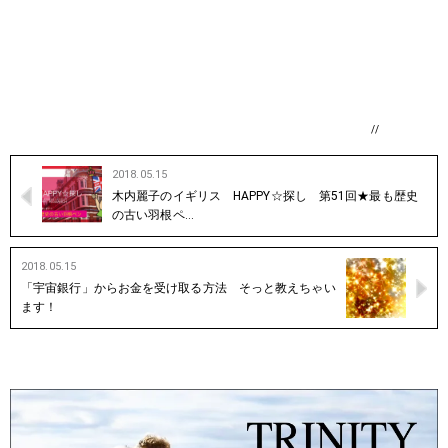
//
2018.05.15
木内麗子のイギリス HAPPY☆探し 第51回★最も歴史
の古い羽根ペ…
2018.05.15
「宇宙銀行」からお金を受け取る方法 そっと教えちゃい
ます！