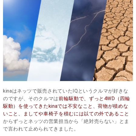
kinaはネッツで販売されていたIQというクルマが好きな
のですが、そのクルマは
前輪駆動で、ずっと4WD（四輪
駆動）を使ってきたkinaでは不安なこと、荷物が積めな
いこと、ましてや車椅子を積むには以ての外であること
からずっとネッツの営業担当から「絶対売らない」とま
で言われて止められてきました。