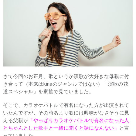
さて今回のお正月、歌というか演歌が大好きな母親に付
き合って（本来はkinaのジャンルではない）「演歌の花
道スペシャル」を家族で見ていました。
そこで、カラオケバトルで有名になった方が出演されて
いたんですが、その時あまり歌には興味がなさそうに見
える父親が
「やっぱりカラオケバトルで有名になった人
とちゃんとした歌手と一緒に聞くと話になんない」
と言
っていました。