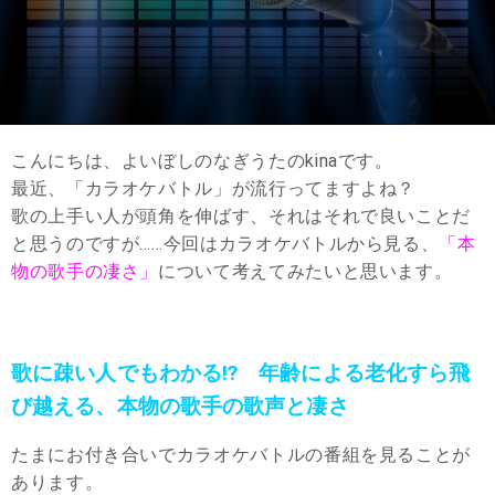
こんにちは、よいぼしのなぎうたのkinaです。
最近、「カラオケバトル」が流行ってますよね？
歌の上手い人が頭角を伸ばす、それはそれで良いことだ
と思うのですが……今回はカラオケバトルから見る、
「本
物の歌手の凄さ」
について考えてみたいと思います。
歌に疎い人でもわかる⁉︎ 年齢による老化すら飛
び越える、本物の歌手の歌声と凄さ
たまにお付き合いでカラオケバトルの番組を見ることが
あります。