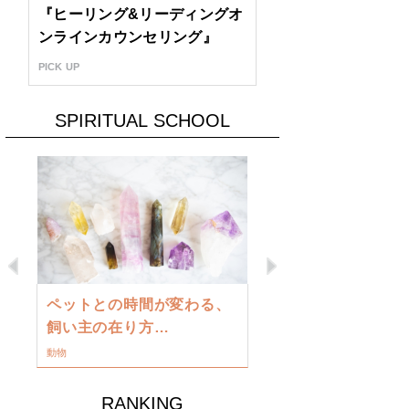
『ヒーリング&リーディングオ
ンラインカウンセリング』
PICK UP
SPIRITUAL SCHOOL
Previous
Next
古い地球を
ペットとの時間が変わる、
類に目覚め
飼い主の在り方…
ワークショップ
動物
RANKING