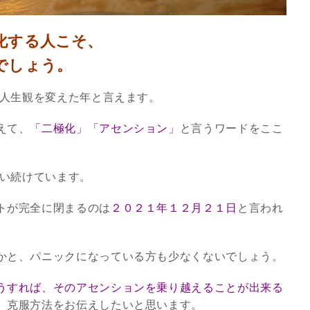
化する人こそ、
でしょう。
の人生観を変えた年と言えます。
えて、
「二極化」「アセンション」
と言うワードをここ
言い続けています。
トが完全に閉まるのは
２０２１年１２月２１日
と言われ
スピリチュアルは現実を動
かす原動力～あ…
インタビュー
かと、パニックになっている方も少なくないでしょう。
うすれば、そのアセンションを乗り越えることが出来る
、克服方法をお伝えしたいと思います。