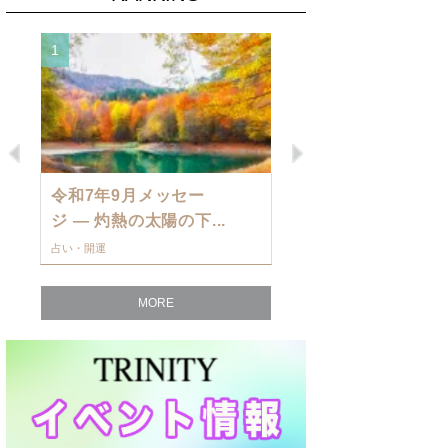
1
2
Previous
Next
令和7年9月メッセー
9月の運勢・
ジ — 灼熱の太陽の下...
ングを発表！～
占い・開運
占い・開運
MORE