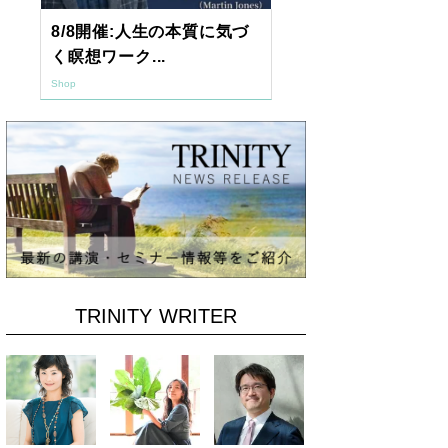
8/8開催:人生の本質に気づ
【東京開催】
く瞑想ワーク...
7年2月「透視.
Shop
Shop
TRINITY WRITER