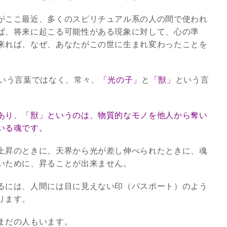
がここ最近、多くのスピリチュアル系の人の間で使われ
3
ば、将来に起こる可能性がある現象に対して、心の準
来れば、なぜ、あなたがこの世に生まれ変わったことを
という言葉ではなく、常々、
「光の子」
と
「獣」
という言
究極的な覚醒に向かって
【The Secret of...
あり、「獣」というのは、物質的なモノを他人から奪い
インタビュー
いる魂です。
上昇のときに、天界から光が差し伸べられたときに、魂
いために、昇ることが出来ません。
るには、人間には目に見えない印（パスポート）のよう
ります。
まだの人もいます。