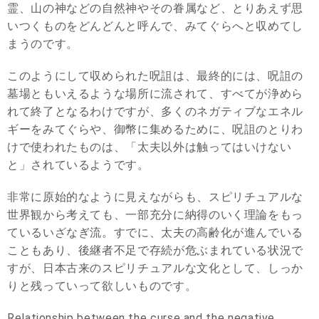
霊、山の神などの自然神やその眷属など、とりあえず思
いつくものをどんどんと呼んで、みてぐらへと収めてし
まうのです。
このようにして収められた呪詛は、最終的には、呪詛の
墓場ともいえるような場所に流されて、すべてが浄めら
れて終了となるわけですが、多くのネガティブなエネル
ギーをみてぐらや、御幣に集めるために、呪詛のとりわ
けで使われたものは、「太夫以外は触ってはいけない
と」されているようです。
非常に原始的なように見えながらも、スピリチュアルな
世界観から考えても、一部充分に納得のいく理論をもっ
ているいざなぎ流。すでに、太夫の高齢化が進んでいる
こともあり、後継者不足で存続が危ぶまれている状況で
すが、日本古来のスピリチュアルな文化として、しっか
りと残っていって欲しいものです。
Relationship between the curse and the negative