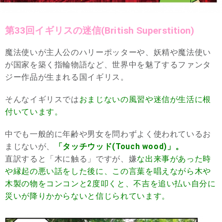
第33回イギリスの迷信(British Superstition)
魔法使いが主人公のハリーポッターや、妖精や魔法使い
が国家を築く指輪物語など、世界中を魅了するファンタ
ジー作品が生まれる国イギリス。
そんなイギリスでは
おまじないの風習や迷信が生活に根
付いています。
中でも一般的に年齢や男女を問わずよく使われているお
まじないが、
「タッチウッド(Touch wood)」。
直訳すると「木に触る」ですが、嫌
な出来事があった時
や縁起の悪い話をした後に、この言葉を唱えながら木や
木製の物をコンコンと2度叩くと、不吉を追い払い自分に
災いが降りかからないと信じられています。