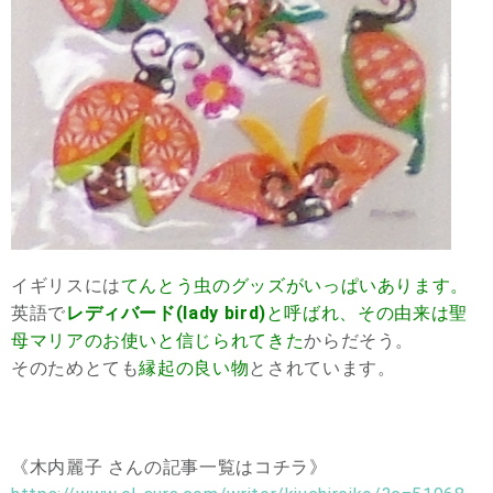
イギリスには
てんとう虫のグッズがいっぱいあります。
英語で
レディバード(lady bird)
と呼ばれ、その由来は聖
母マリアのお使いと信じられてきた
からだそう。
そのためとても
縁起の良い物
とされています。
《木内麗子 さんの記事一覧はコチラ》