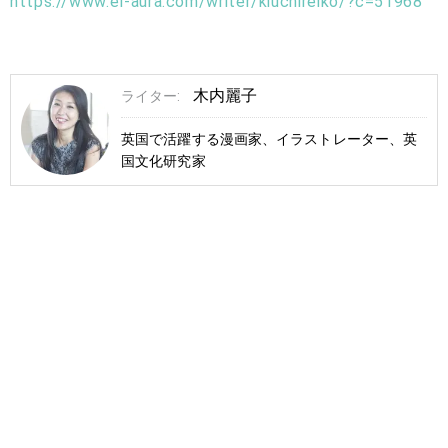
https://www.el-aura.com/writer/kiuchireiko/?c=51968
木内麗子
ライター:
英国で活躍する漫画家、イラストレーター、英
国文化研究家