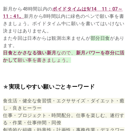
新月から48時間以内の
ボイドタイムは9/14 11：07～
11：41。
新月から8時間以内に緑色のペンで願い事を書
きましょう。ボイドタイム中に願いを書いてはいけない
決まりはありません。
また今回は日本からは観測出来ませんが
部分日食
があり
ます。
日食とかさなる強い新月
なので、
新月パワーを存分に活
かして
願い事を書きましょう。
★
実現しやすい願いごとキーワード
食生活・健全な食習慣・エクササイズ・ダイエット・癒
し・良きヒーラー
仕事・プロジェクト・時間配分。仕事を楽しむ、遂行す
る・作業・仕事仲間・同僚
創造的な組織・効率性・計画性・事務作業・デスクワー