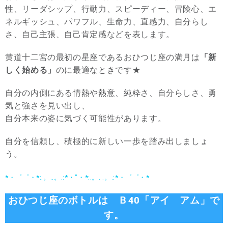
性、リーダシップ、行動力、スピーディー、冒険心、エ
ネルギッシュ、パワフル、生命力、直感力、自分らし
さ、自己主張、自己肯定感などを表します。
黄道十二宮の最初の星座であるおひつじ座の満月は
「新
しく始める」
のに最適なときです★
自分の内側にある情熱や熱意、純粋さ、自分らしさ、勇
気と強さを見い出し、
自分本来の姿に気づく可能性があります。
自分を信頼し、積極的に新しい一歩を踏み出しましょ
う。
*・゜゜・*:.。..。.:*・”・*:.。. .。.:*・゜゜・*
おひつじ座のボトルは Ｂ40「アイ アム」で
す。