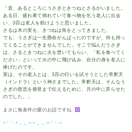
「昔、あるところにうさぎときつねとさるがいました。
ある日、疲れ果て倒れていて食べ物を乞う老人に出会
い、3匹は老人を助けようと思いました。
さるは木の実を、きつねは魚をとってきました。
でも、うさぎは一生懸命がんばったのですが、何も持っ
てくることができませんでした。そこで悩んだうさぎ
は、さるときつねに火を焚いてもらい、「私を食べてく
ださい」といって火の中に飛び込み、自分の身を老人に
捧げたのです。
実は、その老人とは、3匹の行いを試そうとした帝釈天
（インドラ）という神さまでした。帝釈天は、そんなう
さぎの慈悲を後世まで伝えるために、月の中に昇らせた
のでした。」
まさに無条件の愛のお話ですね…
*･゜ﾟ･*:.｡..｡.:*･*:.｡. .｡.:*･゜ﾟ･*