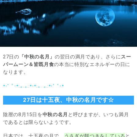
27日の
「中秋の名月」
の翌日の満月であり、さらに
スー
パームーン＆皆既月食
の本当に特別なエネルギーの日に
なります。
*･゜ﾟ･*:.｡..｡.:*･*:.｡. .｡.:*･゜ﾟ･*
27日は十五夜、中秋の名月です☆
陰暦の8月15日を
中秋の名月
と呼びますが、いつも満月
であるとは限らないようです。
日本では、十五夜の月で、
うさぎが餅つきをしている
と