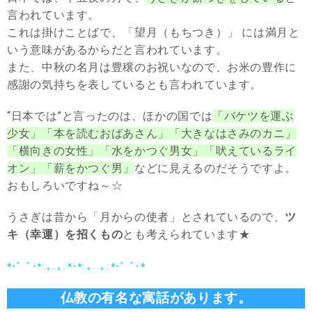
言われています。
これは掛けことばで、「望月（もちつき）」 には満月と
いう意味があるからだと言われています。
また、中秋の名月は豊穣のお祝いなので、お米の豊作に
感謝の気持ちを表しているとも言われています。
“日本では”と言ったのは、ほかの国では
「バケツを運ぶ
少女」「本を読むおばあさん」「大きなはさみのカニ」
「横向きの女性」「水をかつぐ男女」「吠えているライ
オン」「薪をかつぐ男」
などに見えるのだそうですよ。
おもしろいですね～☆
うさぎは昔から「月からの使者」とされているので、
ツ
キ（幸運）を招くもの
とも考えられています★
*･゜ﾟ･*:.｡..｡.:*･*:.｡. .｡.:*･゜ﾟ･*
仏教の有名な寓話があります。