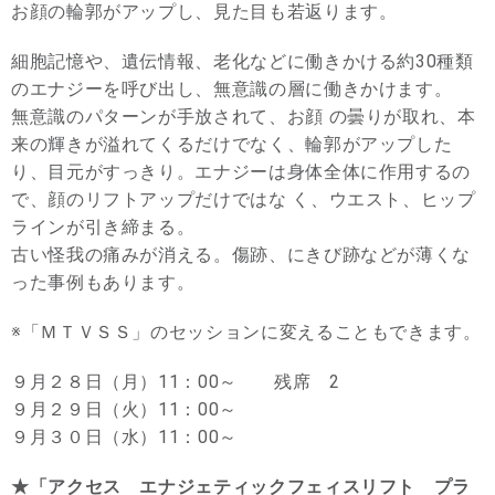
お顔の輪郭がアップし、見た目も若返ります。
細胞記憶や、遺伝情報、老化などに働きかける約30種類
のエナジーを呼び出し、無意識の層に働きかけます。
無意識のパターンが手放されて、お顔 の曇りが取れ、本
来の輝きが溢れてくるだけでなく、輪郭がアップした
り、目元がすっきり。エナジーは身体全体に作用するの
で、顔のリフトアップだけではな く、ウエスト、ヒップ
ラインが引き締まる。
古い怪我の痛みが消える。傷跡、にきび跡などが薄くな
った事例もあります。
※「ＭＴＶＳＳ」のセッションに変えることもできます。
９月２８日（月）11：00～ 残席 2
９月２９日（火）11：00～
９月３０日（水）11：00～
★「アクセス エナジェティックフェィスリフト プラ