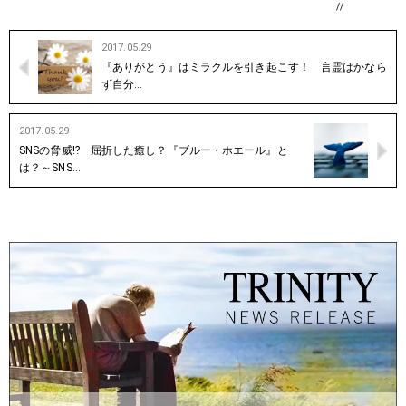
//
2017.05.29
『ありがとう』はミラクルを引き起こす！ 言霊はかなら
ず自分…
2017.05.29
SNSの脅威⁉︎ 屈折した癒し？『ブルー・ホエール』と
は？～SNS…