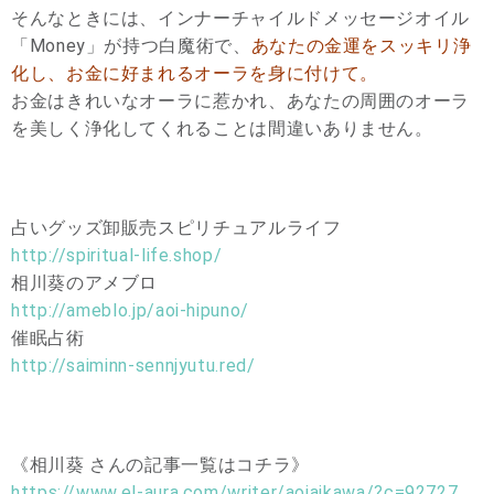
そんなときには、インナーチャイルドメッセージオイル
「Money」が持つ白魔術で、
あなたの金運をスッキリ浄
化し、お金に好まれるオーラを身に付けて。
お金はきれいなオーラに惹かれ、あなたの周囲のオーラ
を美しく浄化してくれることは間違いありません。
占いグッズ卸販売スピリチュアルライフ
http://spiritual-life.shop/
相川葵のアメブロ
http://ameblo.jp/aoi-hipuno/
催眠占術
http://saiminn-sennjyutu.red/
《相川葵 さんの記事一覧はコチラ》
https://www.el-aura.com/writer/aoiaikawa/?c=92727