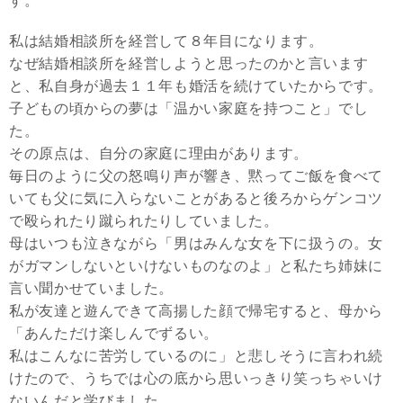
す。
私は結婚相談所を経営して８年目になります。
なぜ結婚相談所を経営しようと思ったのかと言います
と、私自身が過去１１年も婚活を続けていたからです。
子どもの頃からの夢は「温かい家庭を持つこと」でし
た。
その原点は、自分の家庭に理由があります。
毎日のように父の怒鳴り声が響き、黙ってご飯を食べて
いても父に気に入らないことがあると後ろからゲンコツ
で殴られたり蹴られたりしていました。
母はいつも泣きながら「男はみんな女を下に扱うの。女
がガマンしないといけないものなのよ」と私たち姉妹に
言い聞かせていました。
私が友達と遊んできて高揚した顔で帰宅すると、母から
「あんただけ楽しんでずるい。
私はこんなに苦労しているのに」と悲しそうに言われ続
けたので、うちでは心の底から思いっきり笑っちゃいけ
ないんだと学びました。