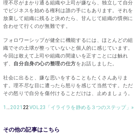
理不尽がまかり通る組織や上司が嫌なら、独立して自分
でビジネスを始める権利は誰の手にもあります。それを
放棄して組織に残ると決めたら、甘んじて組織の慣例に
合わせて行くのが無難です。
フォロワーシップが健全に機能するには、ほとんどの組
織でその土壌が整っていないと個人的に感じています。
今回は敢えて上司や組織の間違いを正すことには触れ
ず、
自分自身の心の整理の仕方
をお話しました。
社会に出ると、嫌な思いをすることもたくさんありま
す。理不尽な目に遭ったら怒りを感じて当然です。ただ
その怒りで自分を傷付けることだけは、止めましょう。
1
…
20
21
22
VOL.23「イライラを静める３つのステップ」»
その他の記事はこちら