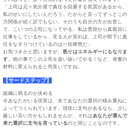
「上司は元々気分屋で責任を回避する気質があるから、
私のせいにしたいんだろう。だからと言ってずっとこの
力関係が続く訳でもない。そのうち自分の方が出世し
て、こいつの上司になってやる。私は普段から真面目に
仕事をしているから、見る人が見れば、上司が部下に責
任をなすりつけているのは一目瞭然だ」
お気づきかと思いますが、
怒りはエネルギーにもなりま
す
。他の事でこの上司を追い抜いてやる！など、発奮の
材料に変えられると尚良いですね。
【サードステップ】
組織に残るのか決める
今あなたがいる現実は、全てあなたの選択の積み重ねに
よってつくられています。現状に文句があるなら、少し
厳しい言い方かもしれませんが、それは
あなたが選んで
来た選択に文句を言っている
のと同じことなのです。