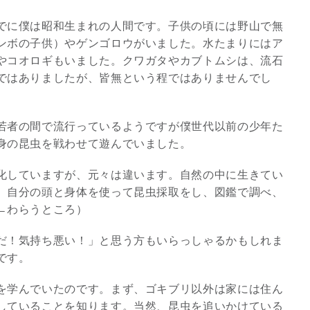
でに僕は昭和生まれの人間です。子供の頃には野山で無
3
ンボの子供）やゲンゴロウがいました。水たまりにはア
やコオロギもいました。クワガタやカブトムシは、流石
ではありましたが、皆無という程ではありませんでし
若者の間で流行っているようですが僕世代以前の少年た
究極的な覚醒に向かって
身の昆虫を戦わせて遊んでいました。
【The Secret of...
インタビュー
化していますが、元々は違います。自然の中に生きてい
、自分の頭と身体を使って昆虫採取をし、図鑑で調べ、
←わらうところ）
だ！気持ち悪い！」と思う方もいらっしゃるかもしれま
です。
を学んでいたのです。まず、ゴキブリ以外は家には住ん
していることを知ります。当然、昆虫を追いかけている