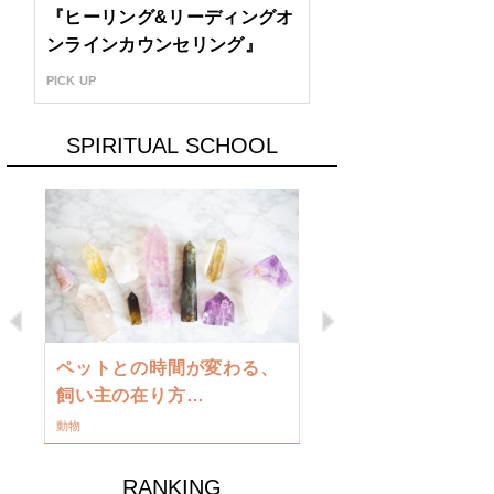
『ヒーリング&リーディングオ
ンラインカウンセリング』
PICK UP
SPIRITUAL SCHOOL
Previous
Next
古い地球を
ペットとの時間が変わる、
類に目覚め
飼い主の在り方…
ワークショップ
動物
RANKING