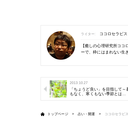
ココロセラピスト
ライター:
【癒しの心理研究所ココロ
ーで、枠にはまれない生
2013.10.27
「ちょうど良い」を目指して～
もなく、寒くもない季節とは…
トップページ
>
占い・開運
>
ココロセラピ