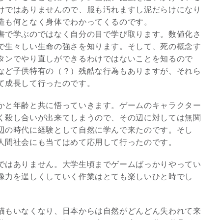
けではありませんので、服も汚れますし泥だらけになり
造も何となく身体でわかってくるのです。
書で学ぶのではなく自分の目で学び取ります。数値化さ
で生々しい生命の強さを知ります。そして、死の概念す
タンでやり直しができるわけではないことを知るので
など子供特有の（？）残酷な行為もありますが、それら
て成長して行ったのです。
かと年齢と共に悟っていきます。ゲームのキャラクター
く殺し合いが出来てしまうので、その辺に対しては無関
辺の時代に経験として自然に学んで来たのです。そし
人間社会にも当てはめて応用して行ったのです。
ではありません。大学生頃までゲームばっかりやってい
像力を逞しくしていく作業はとても楽しいひと時でし
猫もいなくなり、日本からは自然がどんどん失われて来