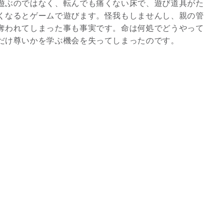
遊ぶのではなく、転んでも痛くない床で、遊び道具がた
8/29.30並木良和スピリチュ
くなるとゲームで遊びます。怪我もしませんし、親の管
アルジャーニ...
奪われてしまった事も事実です。命は何処でどうやって
だけ尊いかを学ぶ機会を失ってしまったのです。
Shop