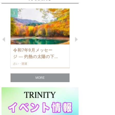
1
2
Previous
Next
令和7年9月メッセー
9月の運勢・
ジ — 灼熱の太陽の下...
ングを発表！～
占い・開運
占い・開運
MORE