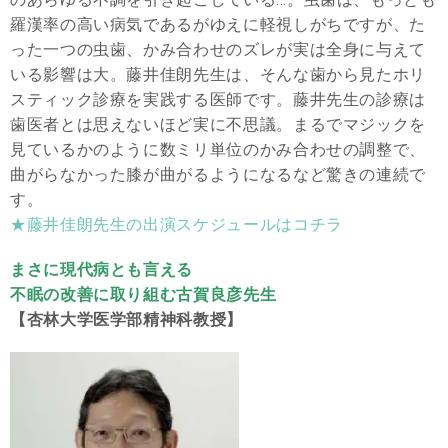
羅漢率の高い病気であるがゆえに軽視しがちですが、た
った一つの虫歯、かみ合わせのズレが実は全身に与えて
いる影響は大。藤井佳朗先生は、そんな歯から見たホリ
スティック診療を実践する医師です。藤井先生の診療は
歯医者とは思えないほど実に不思議。まるでマジックを
見ているかのように数ミリ単位のかみ合わせの調整で、
曲がらなかった膝が曲がるようになるなど驚きの連続で
す。
★藤井佳朗先生の出演スケジュールはコチラ
まさに現代病とも言える
不眠の改善に取り組む古賀良彦先生
【杏林大学医学部精神科教授】