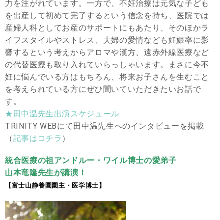
力を注がれています。一方で、不妊治療は元気な子ども
を出産して初めて完了するという信念を持ち、医院では
産婦人科としてお産のサポートにもあたり、そのほかラ
イフスタイルやストレス、夫婦の愛情なども妊娠率に影
響するという考えからアロマや漢方、遠赤外線医療など
の代替医療も取り入れていらっしゃいます。まさに今不
妊に悩んでいる方はもちろん、将来お子さんを生むこと
を考えられている方にぜひ聞いていただきたいお話で
す。
★田中温先生出演スケジュール
TRINITY WEBにて田中温先生へのインタビューを掲載
（
記事はコチラ
）
統合医療の祖アンドルー・ワイル博士の愛弟子
山本竜隆先生が講演！
【富士山静養園園主・医学博士】