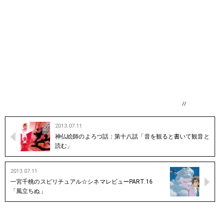
//
2013.07.11
神仏絵師のよろづ話：第十八話「音を観ると書いて観音と
読む」
2013.07.11
一宮千桃のスピリチュアル☆シネマレビューPART.16
「風立ちぬ」