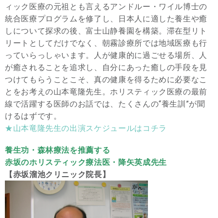
ィック医療の元祖とも言えるアンドルー・ワイル博士の
統合医療プログラムを修了し、日本人に適した養生や癒
しについて探求の後、富士山静養園を構築。滞在型リト
リートとしてだけでなく、朝霧診療所では地域医療も行
っていらっしゃいます。人が健康的に過ごせる場所、人
が癒されることを追求し、自分にあった癒しの手段を見
つけてもらうことこそ、真の健康を得るために必要なこ
とをお考えの山本竜隆先生。ホリスティック医療の最前
線で活躍する医師のお話では、たくさんの“養生訓”が聞
けるはずです。
★山本竜隆先生の出演スケジュールはコチラ
養生功・森林療法を推薦する
赤坂のホリスティック療法医・降矢英成先生
【赤坂溜池クリニック院長】