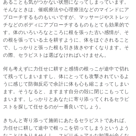
あることも気がつかない状態になってしまっています。
そんなときは、催眠療法や心理療法などのマインドにア
プローチするものもいいですが、マッサージやストレッ
チなどのボディにアプローチするものもとても効果的で
す。体のいろいろなところに根を張った古い感情が、そ
の根を張っている土を耕すように、体をほぐされること
で、しっかりと張った根も引き抜きやすくなります。そ
の際、セラピストは選ばなければいけません。
何も考えずに力任せに耕すと感情の根っこが途中で切れ
て残ってしまいますし、体にとっても攻撃されているよ
うに感じて防御反応で余計に体も心も縮こまってしまい
ます。そうなると、ますます自分の殻に閉じこもってし
まいます。しっかりとあなたに寄り添ってくれるセラピ
ストを探して任せるのが一番良いでしょう。
きちんと寄り添って施術にあたるセラピストであれば、
力任せに耕して途中で根っこを切ってしまうというよう
なことはありませんし、スピリチュアルな知識が全くな