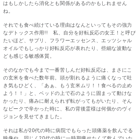
はもしかしたら消化とも関係があるのかもしれません
ね。
それでも食べ続けている理由はなんといってもその強力
なデトックス作用!! 私、自分を好転反応の女王！と呼び
たいほど、サプリ、フラワーエッセンス、エッツシャル
オイルでもしっかり好転反応が表れたり、些細な波動な
ども感じる敏感体質。
そのなかでも今まで一番苦しんだ好転反応は、まさにこ
の玄米を食べた数年前。頭が割れるように痛くなって吐
き気もひどく、「あぁ、もう玄米ムリ！！食べるの止め
よう！！」と、ベッドの上で石のように固まって動けな
かったり、痛みに耐えられず転がってもがいたり、そん
なピークで辛かった時に、私の背後霊様は何個かのヴィ
ジョンを見せてきました。
それは私が20代の時に病院でもらった頭痛薬を飲んでる
映像や、同じく20代の時に一時期痩せたくて飲んでいた