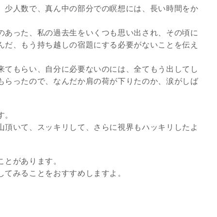
、少人数で、真ん中の部分での瞑想には、長い時間をか
3
のあった、私の過去生をいくつも思い出され、その頃に
んだ、もう持ち越しの宿題にする必要がないことを伝え
来てもらい、自分に必要ないのには、全てもう出してし
もらったので、なんだか肩の荷が下りたのか、涙がしば
究極的な覚醒に向かって
【The Secret of...
す。
インタビュー
山頂いて、スッキリして、さらに視界もハッキリしたよ
ことがあります。
してみることをおすすめしますよ。