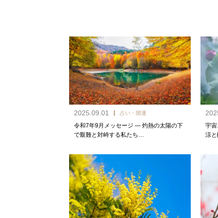
2025.09.01
202
占い・開運
令和7年9月メッセージ — 灼熱の太陽の下
宇宙
で艱難と対峙する私たち…
涼と