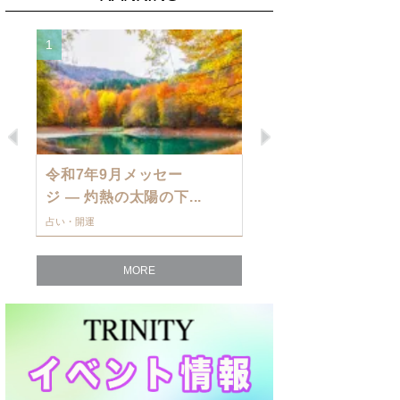
1
2
Previous
Next
令和7年9月メッセー
9月の運勢・
ジ — 灼熱の太陽の下...
ングを発表！～
占い・開運
占い・開運
MORE