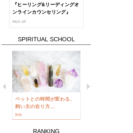
『ヒーリング&リーディングオ
ンラインカウンセリング』
PICK UP
SPIRITUAL SCHOOL
Previous
Next
古い地球を
ペットとの時間が変わる、
類に目覚め
飼い主の在り方…
ワークショップ
動物
RANKING