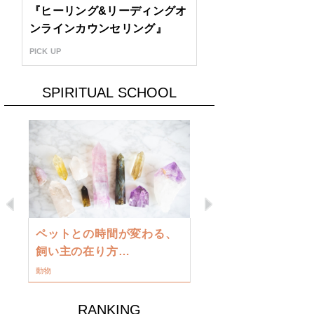
『ヒーリング&リーディングオ
ンラインカウンセリング』
PICK UP
SPIRITUAL SCHOOL
Previous
Next
古い地球を
ペットとの時間が変わる、
類に目覚め
飼い主の在り方…
ワークショップ
動物
RANKING