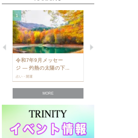
1
2
Previous
Next
令和7年9月メッセー
9月の運勢・
ジ — 灼熱の太陽の下...
ングを発表！～
占い・開運
占い・開運
MORE