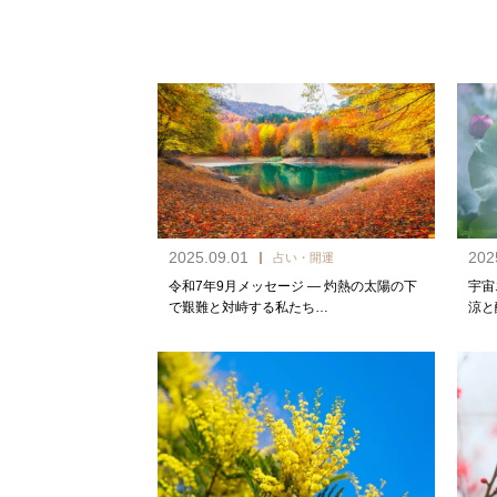
2025.09.01
202
占い・開運
令和7年9月メッセージ — 灼熱の太陽の下
宇宙
で艱難と対峙する私たち…
涼と