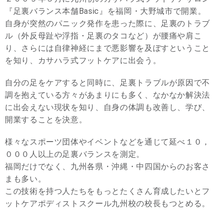
『足裏バランス本舗Basic』を福岡・大野城市で開業。
自身が突然のパニック発作を患った際に、足裏のトラブ
ル（外反母趾や浮指・足裏のタコなど）が腰痛や肩こ
り、さらには自律神経にまで悪影響を及ぼすということ
を知り、カサハラ式フットケアに出会う。
自分の足をケアすると同時に、足裏トラブルが原因で不
調を抱えている方々があまりにも多く、なかなか解決法
に出会えない現状を知り、自身の体調も改善し、学び、
開業することを決意。
様々なスポーツ団体やイベントなどを通じて延べ１０，
０００人以上の足裏バランスを測定。
福岡だけでなく、九州各県・沖縄・中四国からのお客さ
まも多い。
この技術を持つ人たちをもっとたくさん育成したいとフ
ットケアポディストスクール九州校の校長もつとめる。