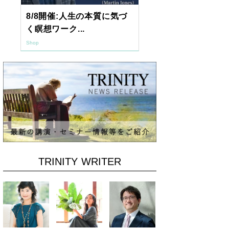
8/8開催:人生の本質に気づ
【東京開催】
く瞑想ワーク...
7年2月「透視.
Shop
Shop
TRINITY WRITER