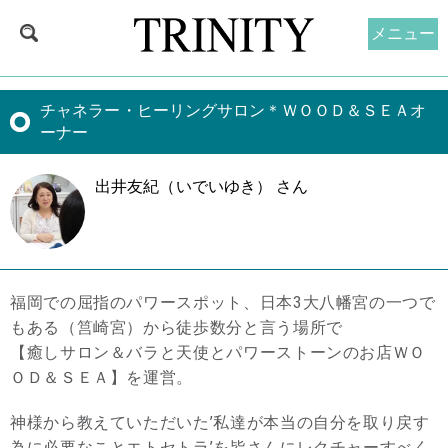
メニュー
チャネラー・ヒーリングサロン＊ＷＯＯＤ＆ＳＥＡオ
ーナー
出井友紀（いでいゆき） さん
福岡での屈指のパワースポット、日本3大八幡宮の一つで
もある（筥崎宮）から徒歩数分と言う場所で
【癒しサロン＆バラと天使とパワーストーンのお店ＷＯ
ＯＤ＆ＳＥＡ】を運営。
神様から教えていただいた’私達が本当の自分を取り戻す
為に必要なことエトセトラ’を皆さんにレクチャーすべく