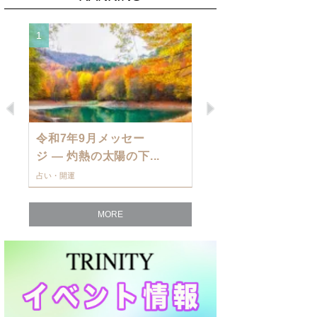
1
2
Previous
Next
令和7年9月メッセー
9月の運勢・
ジ — 灼熱の太陽の下...
ングを発表！～
占い・開運
占い・開運
MORE