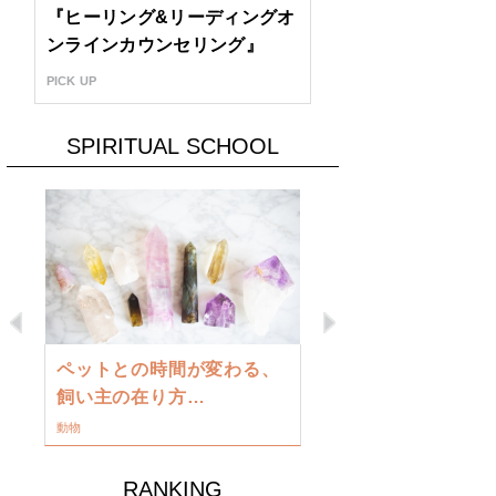
『ヒーリング&リーディングオ
ンラインカウンセリング』
PICK UP
SPIRITUAL SCHOOL
Previous
Next
古い地球を
ペットとの時間が変わる、
類に目覚め
飼い主の在り方…
ワークショップ
動物
RANKING