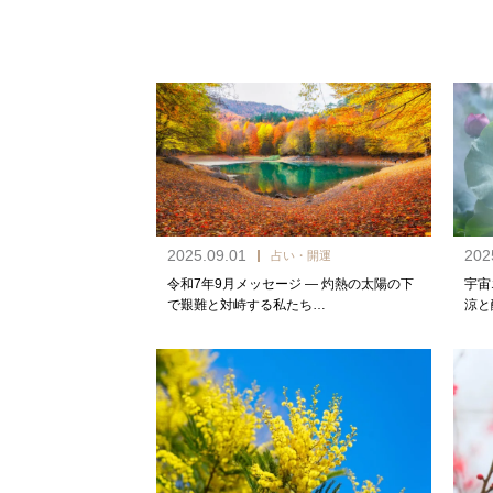
2025.09.01
202
占い・開運
令和7年9月メッセージ — 灼熱の太陽の下
宇宙
で艱難と対峙する私たち…
涼と