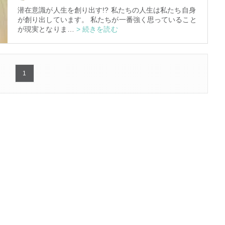
潜在意識が人生を創り出す!? 私たちの人生は私たち自身
が創り出しています。 私たちが一番強く思っていること
3
が現実となりま…
> 続きを読む
1
究極的な覚醒に向かって
【The Secret of...
インタビュー