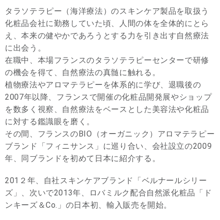
タラソテラピー（海洋療法）のスキンケア製品を取扱う
化粧品会社に勤務していた頃、人間の体を全体的にとら
え、本来の健やかであろうとする力を引き出す自然療法
に出会う。
在職中、本場フランスのタラソテラピーセンターで研修
の機会を得て、自然療法の真髄に触れる。
植物療法やアロマテラピーを体系的に学び、退職後の
2007年以降、フランスで開催の化粧品開発展やショップ
を数多く視察、自然療法をベースとした美容法や化粧品
に対する鑑識眼を磨く。
その間、フランスのBIO（オーガニック）アロマテラピー
ブランド「フィニサンス」に巡り合い、会社設立の2009
年、同ブランドを初めて日本に紹介する。
201２年、自社スキンケアブランド「ベルナールシリー
ズ」、次いで2013年、ロバミルク配合自然派化粧品「ド
ンキーズ＆Co.」の日本初、輸入販売を開始。