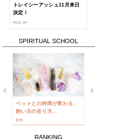
トレイシーアッシュ11月来日
決定！
PICK UP
SPIRITUAL SCHOOL
Previous
Next
古い地球を
ペットとの時間が変わる、
類に目覚め
飼い主の在り方…
ワークショップ
動物
RANKING