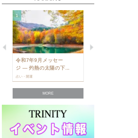
1
2
Previous
Next
令和7年9月メッセー
9月の運勢・
ジ — 灼熱の太陽の下...
ングを発表！～
占い・開運
占い・開運
MORE