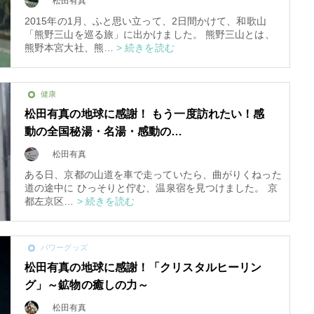
松田有真
2015年の1月、ふと思い立って、2日間かけて、和歌山
「熊野三山を巡る旅」に出かけました。 熊野三山とは、
熊野本宮大社、熊…
> 続きを読む
健康
松田有真の地球に感謝！ もう一度訪れたい！感
動の全国秘湯・名湯・感動の…
松田有真
ある日、京都の山道を車で走っていたら、曲がりくねった
道の途中に ひっそりと佇む、温泉宿を見つけました。 京
都左京区…
> 続きを読む
スピリチュアルは現実を動
かす原動力～あ…
パワーグッズ
インタビュー
松田有真の地球に感謝！「クリスタルヒーリン
グ」～鉱物の癒しの力～
松田有真