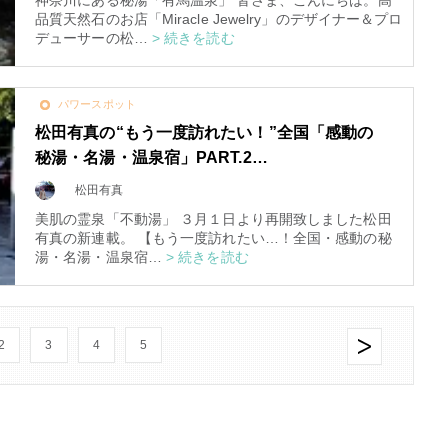
神奈川にある秘湯「有馬温泉」 皆さま、こんにちは。高
品質天然石のお店「Miracle Jewelry」のデザイナー＆プロ
8/29.30並木良和スピリチュ
デューサーの松…
> 続きを読む
アルジャーニ...
Shop
パワースポット
松田有真の“もう一度訪れたい！”全国「感動の
秘湯・名湯・温泉宿」PART.2…
松田有真
美肌の霊泉「不動湯」 ３月１日より再開致しました松田
有真の新連載。 【もう一度訪れたい…！全国・感動の秘
湯・名湯・温泉宿…
> 続きを読む
2
3
4
5