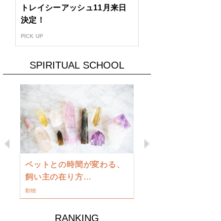
トレイシーアッシュ11月来日
決定！
PICK UP
SPIRITUAL SCHOOL
Previous
Next
古い地球を
ペットとの時間が変わる、
類に目覚め
飼い主の在り方…
ワークショップ
動物
RANKING