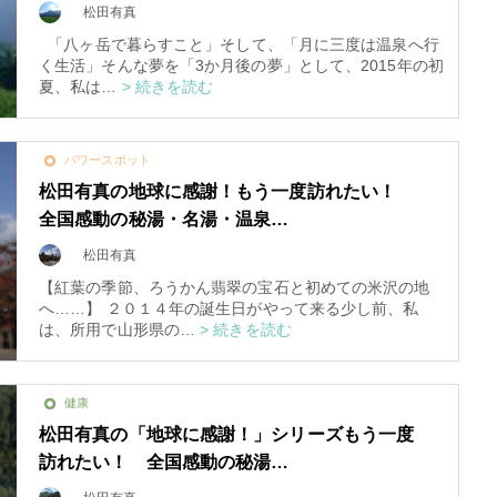
松田有真
「八ヶ岳で暮らすこと」そして、「月に三度は温泉へ行
く生活」そんな夢を「3か月後の夢」として、2015年の初
夏、私は…
> 続きを読む
パワースポット
松田有真の地球に感謝！もう一度訪れたい！
全国感動の秘湯・名湯・温泉…
松田有真
【紅葉の季節、ろうかん翡翠の宝石と初めての米沢の地
へ……】 ２０１４年の誕生日がやって来る少し前、私
は、所用で山形県の…
> 続きを読む
健康
松田有真の「地球に感謝！」シリーズもう一度
訪れたい！ 全国感動の秘湯…