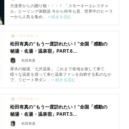
天使界からの贈り物・・・！ 「スモーキーエレスチャ
ル」ヒーリング体験談 今から何年も昔、世界中のヒーラ
3
ーから人気を集め…
> 続きを読む
パワースポット
松田有真の“もう一度訪れたい！”全国「感動の
秘湯・名湯・温泉宿」PART.6…
究極的な覚醒に向かって
松田有真
【The Secret of...
厚木の秘湯「七沢温泉」 これまで各地を旅して来て、
インタビュー
様々な温泉を巡って来た温泉ファンを自称する私のなか
で、リピート率ダン…
> 続きを読む
パワースポット
松田有真の“もう一度訪れたい！”全国「感動の
秘湯・名湯・温泉宿」PART.5…
松田有真