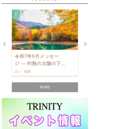
1
2
Previous
Next
令和7年9月メッセー
9月の運勢・
ジ — 灼熱の太陽の下...
ングを発表！～
占い・開運
占い・開運
MORE