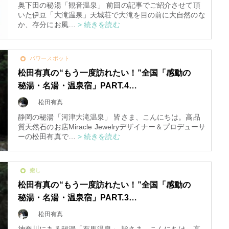
奥下田の秘湯「観音温泉」 前回の記事でご紹介させて頂
いた伊豆「大滝温泉」天城荘で大滝を目の前に大自然のな
か、存分にお風…
> 続きを読む
パワースポット
松田有真の“もう一度訪れたい！”全国「感動の
秘湯・名湯・温泉宿」PART.4…
松田有真
静岡の秘湯「河津大滝温泉」 皆さま、こんにちは。高品
質天然石のお店Miracle Jewelryデザイナー＆プロデューサ
ーの松田有真で…
> 続きを読む
癒し
松田有真の“もう一度訪れたい！”全国「感動の
秘湯・名湯・温泉宿」PART.3…
松田有真