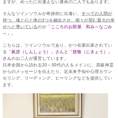
ますが、めったに出逢えない運命の二人でもあります。
そんなツインソウルが奇跡的に出逢い、
すべての人間が
持つ、魂と心と体の3つを融合させ、個々が望む最大の幸
せへと導いている
のが
「こころのお部屋 和み～なごみ
～」。
こちらは、ツインソウルであり、かつ在家出家されてい
る
「眞證（しんしょう）」さんと「慈敬（じきょう）」
さん
のお二人が運営しています。
日本全国から訪れる20～50代の人をメインに、高級神霊
からのメッセージを伝えたり、近未来予知や心理カウン
セリング、リーディング、ヒーリングなどを提供してい
ます。