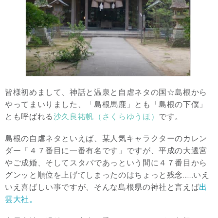
皆様初めまして、神話と温泉と自虐ネタの国☆島根から
やってまいりました、「島根馬鹿」とも「島根の下僕」
とも呼ばれる
沙久良祐帆（さくらゆうほ）
です。
島根の自虐ネタといえば、某人気キャラクターのカレン
ダー「４７番目に一番有名です」ですが、平成の大遷宮
やご成婚、そしてスタバであっという間に４７番目から
グンッと順位を上げてしまったのはちょっと残念……いえ
いえ喜ばしい事ですが、そんな島根県の神社と言えば
出
雲大社。