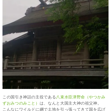
この国引き神話の主役である
八束水臣津野命（やつかみ
ずおみつのみこと）
は、なんと大国主大神の祖父神。
こんなにワイルドに綱で土地を引っ張ってきて国を広げ