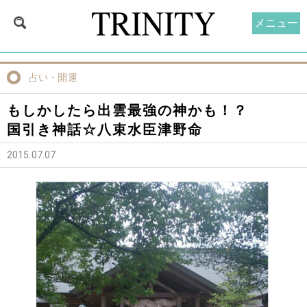
メニュー
占い・開運
もしかしたら出雲最強の神かも！？
国引き神話☆八束水臣津野命
2015.07.07