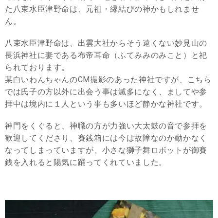
た八束水臣津野命は、元祖・縁結びの神かもしれませ
ん。
八束水臣津野命は、出雲大社からそう遠くない妙見山の
長浜神社に妻である布帝耳命（ふてみみのみこと）と祀
られております。
某白いわんちゃんのCM撮影のあった神社ですが、こちら
では氏子の方以外に出会う事は滅多になく、ましてや参
拝中は境内に１人という事も多いほど静かな神社です。
神門をくぐると、神職の方が力強い大太鼓の音で参拝を
歓迎してくださり、賽銭箱には今は故障なのか動かなく
なってしまっていますが、小さな獅子舞ロボットが御賽
銭を入れると陽気に踊ってくれていました。