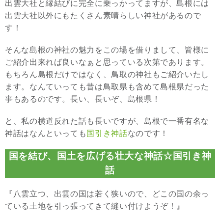
出雲大社と縁結びに完全に乗っかってますが、島根には
出雲大社以外にもたくさん素晴らしい神社があるので
す！
そんな島根の神社の魅力をこの場を借りまして、皆様に
ご紹介出来れば良いなぁと思っている次第であります。
もちろん島根だけではなく、鳥取の神社もご紹介いたし
ます。なんていっても昔は鳥取県も含めて島根県だった
事もあるのです。長い、長いぞ、島根県！
と、私の横道反れた話も長いですが、島根で一番有名な
神話はなんといっても
国引き神話
なのです！
国を結び、国土を広げる壮大な神話☆国引き神
話
『八雲立つ、出雲の国は若く狭いので、どこの国の余っ
ている土地を引っ張ってきて縫い付けようぞ！』