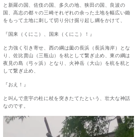
と新羅の国、佐伎の国、多久の地、狭田の国、良波の
国、高志の都々の三崎それぞれの余った土地を幅広い鋤
をもって土地に刺して切り分け掘り起し綱をかけて、
『国来（くにこ）、国来（くにこ）！』
と力強く引き寄せ、西の綱は薗の長浜（長浜海岸）とな
り、佐比賣山（三瓶山）を杭として繋ぎ止め、東の綱は
夜見の島（弓ヶ浜）となり、火神岳（大山）を杭を杭と
して繋ぎ止め、
『おえ！』
と叫んで意宇の杜に杖を突きたてたという、壮大な神話
なのです。