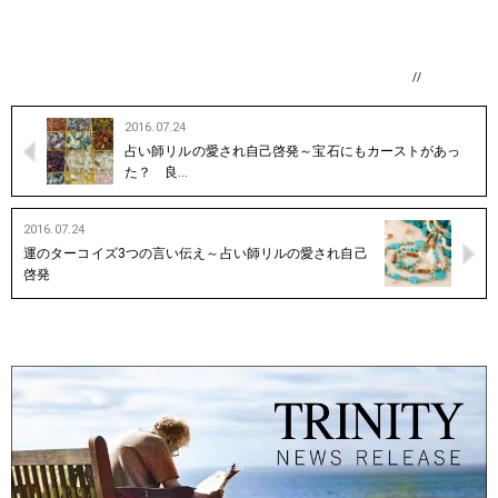
//
2016.07.24
占い師リルの愛され自己啓発～宝石にもカーストがあっ
た？ 良…
2016.07.24
運のターコイズ3つの言い伝え～占い師リルの愛され自己
啓発