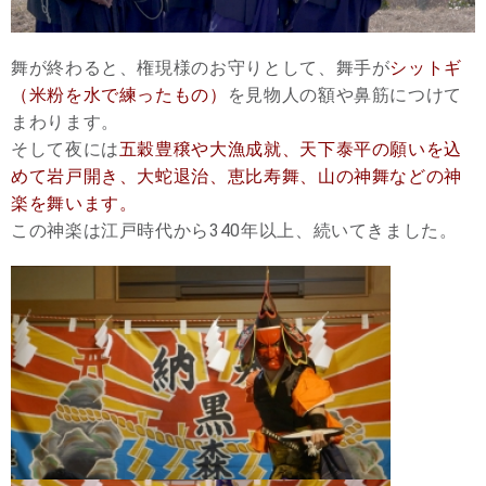
舞が終わると、権現様のお守りとして、舞手が
シットギ
（米粉を水で練ったもの）
を見物人の額や鼻筋につけて
まわります。
そして夜には
五穀豊穣や大漁成就、天下泰平の願いを込
めて岩戸開き、大蛇退治、恵比寿舞、山の神舞などの神
楽を舞います。
この神楽は江戸時代から340年以上、続いてきました。