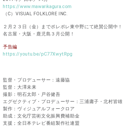
https://www.mawarikagura.com
（C）VISUAL FOLKLORE INC.
２月２３日（金）までポレポレ東中野にて絶賛公開中！
名古屋・大阪・鹿児島３月公開！
予告編
https://youtu.be/pC77XwytRpg
監督・プロデューサー：遠藤協
監督：大澤未来
撮影：明石太郎・戸谷健吾
エグゼクティブ・プロデューサー：三浦庸子・北村皆雄
製作：ヴィジュアルフォークロア
助成：文化庁芸術文化振興費補助金
支援；全日本テレビ番組製作社連盟