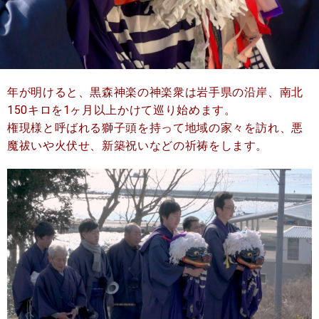
年が明けると、黒森神楽の神楽衆は岩手県の沿岸、南北
150キロを1ヶ月以上かけて巡り始めます。
権現様と呼ばれる獅子頭を持って地域の家々を訪れ、悪
魔祓いや火伏せ、新築祝いなどの祈祷をします。