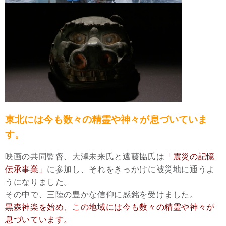
東北には今も数々の精霊や神々が息づいていま
す。
映画の共同監督、大澤未来氏と遠藤協氏は
「震災の記憶
伝承事業」
に参加し、それをきっかけに被災地に通うよ
うになりました。
その中で、三陸の豊かな信仰に感銘を受けました。
黒森神楽を始め、この地域には今も数々の精霊や神々が
息づいています。