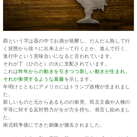
酉という字は器の中でお酒が発酵し、だんだん熟して行
く状態から徐々に出来上がって行くとか、進んで行く、
進行中という意味合いになると言われています。
それが丁（ひのと）の火に支配されています。
これは
昨年からの動きを引きつつ新しい動きが生まれ、
それが衝突するような葛藤
を示します。
年明けとともにアメリカにはトランプ政権が生まれまし
た。
新しいものと元からあるものの衝突。民主主義や人種の
平等に対する反対勢力がをが力を持ち、発言し始めまし
た。
南北戦争後にできた銅像が撤去されました。