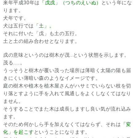
来年平成30年は
「戊戌」（つちのえいぬ）
という年にな
ります。
犬年です。
犬は五行では
「土」。
それに付いた「戊」も土の五行。
土と土の組み合わせとなります。
戌の意味というのは樹木が茂…という状態を示します。
茂る……。
うっそうと樹木が覆い茂った場所は薄暗く太陽の陽も届
きにくい薄暗い森のようなイメージです。
庭の樹木や植木を植木屋さんがハサミでいらない枝を切
り落とすように手を入れて風通しをよくしなくてはなり
ません。
そうすることでまた木は成長しますし良い気が流れ込み
ます。
そのため何かしら手を加えなくてはならず、それは
「変
化」を起こす
ということになります。