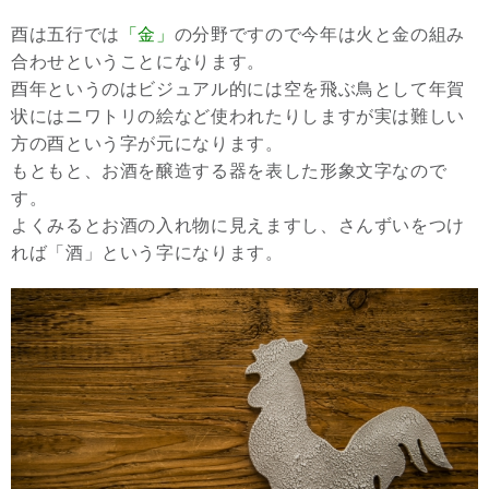
酉は五行では
「金」
の分野ですので今年は火と金の組み
合わせということになります。
酉年というのはビジュアル的には空を飛ぶ鳥として年賀
状にはニワトリの絵など使われたりしますが実は難しい
方の酉という字が元になります。
もともと、お酒を醸造する器を表した形象文字なので
す。
よくみるとお酒の入れ物に見えますし、さんずいをつけ
れば「酒」という字になります。