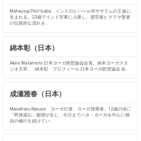
Mahayogi Pilot baba インドのビハール州ササラムの王族に
生まれる。23歳でインド空軍に入隊し、退官後ヒマラヤ聖者
の伝統的な流れを...
綿本彰（日本）
Akira Watamoto 日本ヨーガ瞑想協会会長。綿本ヨーガスタ
ジオ主宰。 綿本彰 プロフィール 日本ヨーガ瞑想協会 会...
成瀬雅春（日本）
Masaharu Naruse ヨーガ行者、ヨーガ指導者。12歳の頃に
「即身成仏」願望が生じ、今日までハタ・ヨーガを中心に独
自の修行を続けてい...