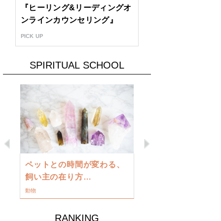
『ヒーリング&リーディングオ
ンラインカウンセリング』
PICK UP
SPIRITUAL SCHOOL
Previous
Next
古い地球を
ペットとの時間が変わる、
類に目覚め
飼い主の在り方…
ワークショップ
動物
RANKING