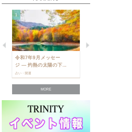
1
2
Previous
Next
令和7年9月メッセー
9月の運勢・
ジ — 灼熱の太陽の下...
ングを発表！～
占い・開運
占い・開運
MORE