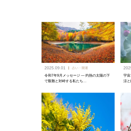
2025.09.01
202
占い・開運
令和7年9月メッセージ — 灼熱の太陽の下
宇宙
で艱難と対峙する私たち…
涼と