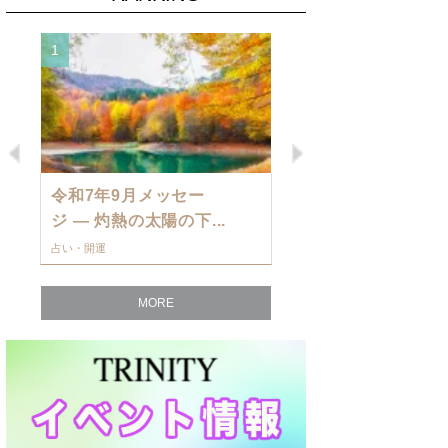
1
2
Previous
Next
令和7年9月メッセー
9月の運勢・
ジ — 灼熱の太陽の下...
ングを発表！～
占い・開運
占い・開運
MORE