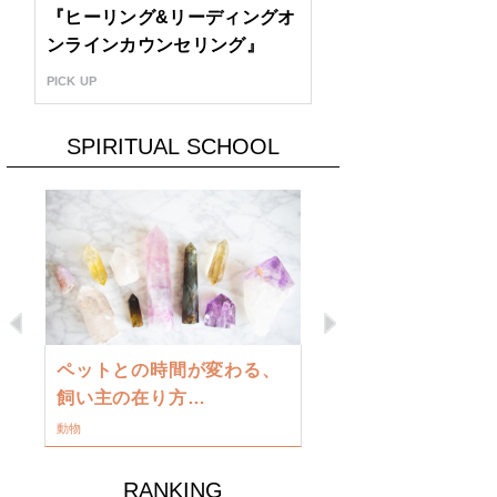
『ヒーリング&リーディングオ
ンラインカウンセリング』
PICK UP
SPIRITUAL SCHOOL
Previous
Next
古い地球を
ペットとの時間が変わる、
類に目覚め
飼い主の在り方…
ワークショップ
動物
RANKING