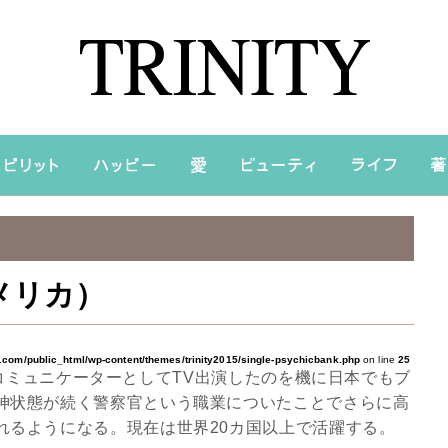
メリカ）
a.com/public_html/wp-content/themes/trinity2015/single-psychicbank.php
on line
25
ニマルコミュニケーターとしてTV出演したのを機に日本でもブ
神状態が続く警察官という職業についたことでさらに高
れるようになる。現在は世界20カ国以上で活躍する。