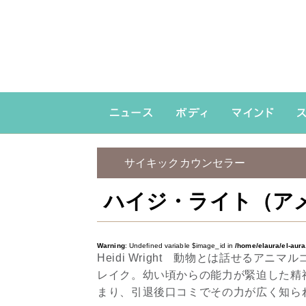
サイキックカウンセラー
ハイジ・ライト（ア
Warning
: Undefined variable $image_id in
/home/elaura/el-aur
Heidi Wright 動物とは話せるア
レイク。幼い頃からの能力が緊迫した精
まり、引退後口コミでその力が広く知ら