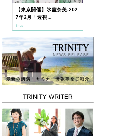
【東京開催】氷室奈美-202
2026年9月
7年2月「透視...
ーアッシュオン
Shop
Shop
TRINITY WRITER