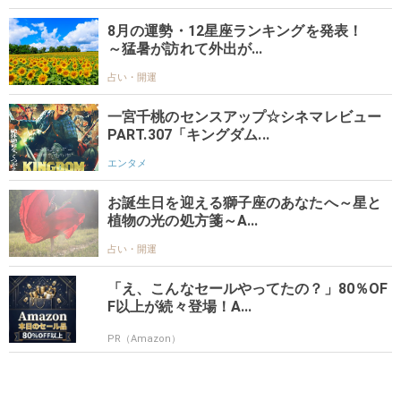
8月の運勢・12星座ランキングを発表！
～猛暑が訪れて外出が...
占い・開運
一宮千桃のセンスアップ☆シネマレビュー
PART.307「キングダム...
エンタメ
お誕生日を迎える獅子座のあなたへ～星と
植物の光の処方箋～A...
占い・開運
「え、こんなセールやってたの？」80％OF
F以上が続々登場！A...
PR（Amazon）