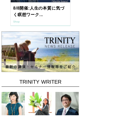
8/8開催:人生の本質に気づ
【東京開催】
く瞑想ワーク...
7年2月「透視.
Shop
Shop
TRINITY WRITER