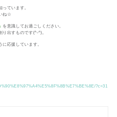
知っています。
2026年9月開催! トレイシ
いね☆
ーアッシュオン...
Shop
』
を意識してお過ごしください。
出すものです(^-^)。
うに応援しています。
%E4%BD%90%E8%97%A4%E5%8F%8B%E7%BE%8E/?c=31