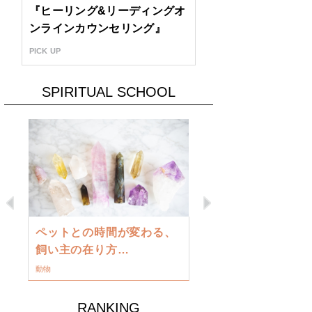
『ヒーリング&リーディングオ
ンラインカウンセリング』
PICK UP
SPIRITUAL SCHOOL
Previous
Next
古い地球を
ペットとの時間が変わる、
類に目覚め
飼い主の在り方…
ワークショップ
動物
RANKING