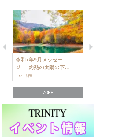
1
2
Previous
Next
令和7年9月メッセー
9月の運勢・
ジ — 灼熱の太陽の下...
ングを発表！～
占い・開運
占い・開運
MORE