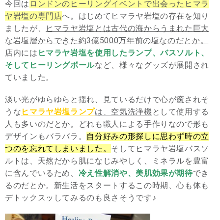
今回は
ロンドンのヒーリングイベントで出会ったヒマラ
ヤ岩塩の専門店
へ。はじめてヒマラヤ岩塩の存在を知り
ましたが、
ヒマラヤ岩塩とは古代の海からうまれた巨大
な岩塩層からできた約3億5000万年前の塩なのだとか。
店内には
ヒマラヤ岩塩を使用したランプ、バスソルト、
そしてヒーリングボール
など、様々なグッズが展開され
ていました。
淡い光がゆらゆらと揺れ、見ているだけで心が癒されそ
うな
ヒマラヤ岩塩ランプ
は、空気洗浄機
として使用する
人も多いのだとか。どれも職人による手作りなので形も
デザインもバラバラ。
自分好みの形探しに思わず時の立
つのを忘れてしまいました。
そしてヒマラヤ岩塩バスソ
ルトは、天然だから肌になじみやしく、ミネラルを豊富
に含んでいるため、
冷え性解消や、美肌効果が期待
でき
るのだとか。新生活をスタートするこの時期、心も体も
デトックスッしてみるのも良さそうです♪