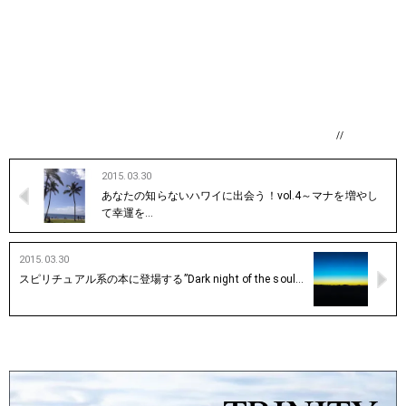
//
2015.03.30
あなたの知らないハワイに出会う！vol.4～マナを増やし
て幸運を…
2015.03.30
スピリチュアル系の本に登場する”Dark night of the soul…