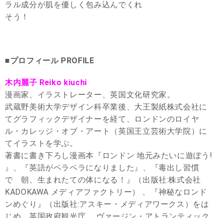
ラル成分が肌を優しく包み込んでくれ
そう！
■プロフィール PROFILE
木内麗子 Reiko kiuchi
漫画家、イラストレーター、英国文化研究家。
武蔵野美術大学デザイン科卒業後、大王製紙株式会社に
てグラフィックデザイナーを経て、ロンドンのロイヤ
ル・カレッジ・オブ・アート（英国王立芸術大学院）に
てイラストを学ぶ。
著書に書き下ろし漫画本『ロンドン 地元みたいに遊ぼう!
』、『英語がペラペラになりました』、『毒出し習慣
で 朝、生まれたての体になる！』（出版社:株式会社
KADOKAWA メディアファクトリー） 、『神秘なロンド
ンめぐり』（出版社:アスキー・メディアワークス）をは
じめ、英国政府観光庁、 ヴァージン・アトランティック