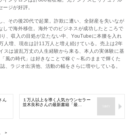
セージが好評。
し、その後20代で起業。詐欺に遭い、全財産を失いなが
なしで海外移住。海外でのビジネスが成功したところで
り、収入の目処が立たない中、YouTubeに本腰を入れ
万人増、現在は計11万人と増え続けている。売上は2年
バイスは波乱万丈の人生経験から来る、本人の実体験に基
出版(「風の時代」は好きなことで稼ぐ～私のままで輝くた
)、雑誌、ラジオ出演他、活動の幅をさらに増やしている。
さん
１万人以上を導く人気カウンセラー
並木良和さんの最新書籍「最…
ム
>