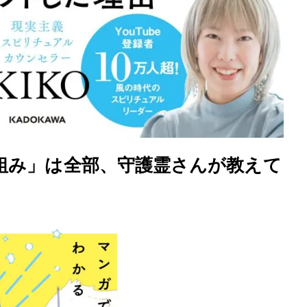
3
究極的な覚醒に向かって
【The Secret of...
組み」は全部、守護霊さんが教えて
インタビュー