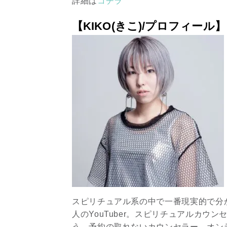
詳細は
コチラ
【KIKO(きこ)/プロフィール】
スピリチュアル系の中で一番現実的で分か
人のYouTuber。スピリチュアルカウ
う、予約の取れないカウンセラー。オン