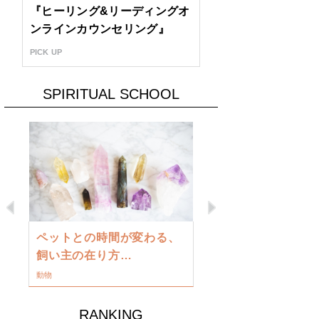
『ヒーリング&リーディングオ
ンラインカウンセリング』
PICK UP
SPIRITUAL SCHOOL
Previous
Next
古い地球を
ペットとの時間が変わる、
類に目覚め
飼い主の在り方…
ワークショップ
動物
RANKING