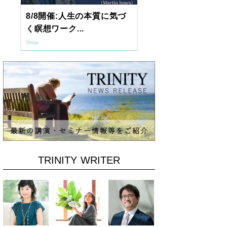
8/8開催:人生の本質に気づ
【東京開催】
く瞑想ワーク...
7年2月「透視.
Shop
Shop
TRINITY WRITER