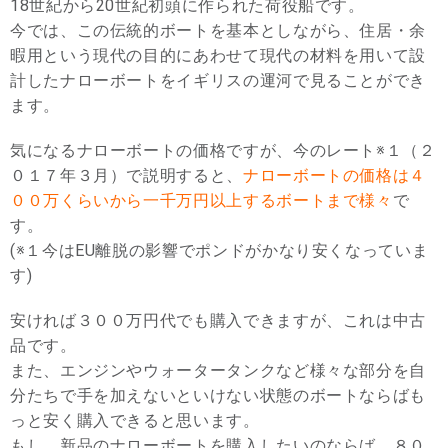
18世紀から20世紀初頭に作られた荷役船です。
今では、この伝統的ボートを基本としながら、住居・余
暇用という現代の目的にあわせて現代の材料を用いて設
計したナローボートをイギリスの運河で見ることができ
ます。
気になるナローボートの価格ですが、今のレート※１（２
０１７年３月）で説明すると、
ナローボートの価格は４
００万くらいから一千万円以上するボートまで様々
で
す。
(※１今はEU離脱の影響でポンドがかなり安くなっていま
す)
安ければ３００万円代でも購入できますが、これは中古
品です。
また、エンジンやウォータータンクなど様々な部分を自
分たちで手を加えないといけない状態のボートならばも
っと安く購入できると思います。
もし、新品のナローボートを購入したいのならば、８０