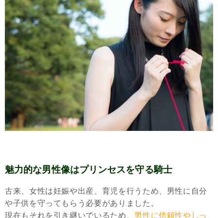
魅力的な男性像はプリンセスを守る騎士
古来、女性は妊娠や出産、育児を行うため、男性に自分
や子供を守ってもらう必要がありました。
現在もそれを引き継いでいるため、
男性に信頼性やしっ