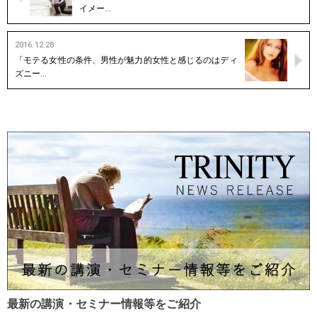
イメー…
2016.12.28
「モテる女性の条件、男性が魅力的女性と感じるのはディ
ズニー…
最新の講演・セミナー情報等をご紹介