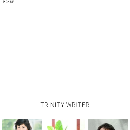
PICK UP
TRINITY WRITER