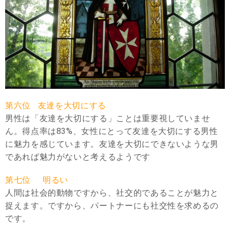
第六位 友達を大切にする
男性は「友達を大切にする」ことは重要視していませ
ん。得点率は83%、女性にとって友達を大切にする男性
に魅力を感じています。友達を大切にできないような男
であれば魅力がないと考えるようです
第七位 明るい
人間は社会的動物ですから、社交的であることが魅力と
捉えます。ですから、パートナーにも社交性を求めるの
です。