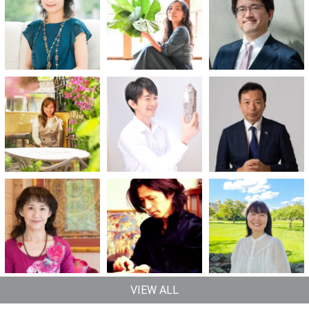
VIEW ALL