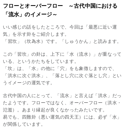
フローとオーバーフロー ～古代中国における
「流水」のイメージ～
いい感じの話をしたところで、今回は「最悪に近い運
気」を示す卦をご紹介します。
「習坎」（坎為水）です。「しゅうかん」と読みます。
この「習坎」の卦は、上下に「水（流水）」が重なって
いる、というかたちをしています。
「坎」は、「水」の他に「穴」をも象徴しますので、
「洪水に次ぐ洪水」、「落とし穴に次ぐ落とし穴」とい
うイメージの運気です。
古代中国の人にとって、「流水」と言えば「洪水」だっ
たようです。フローではなく、オーバーフロー（洪水・
氾濫）。あまり縁起が良くなかったみたいです。
易でも、四難卦（悪い運気の四天王）には、必ず「水」
が関係しています。