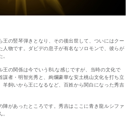
ら王の竪琴弾きとなり、その後出世して、ついにはクー
た人物です。ダビデの息子が有名なソロモンで、彼らが
た。
ル王の関係は今でいうBLな感じですが、当時の文化で
首謀者・明智光秀と、絢爛豪華な安土桃山文化を打ち立
。羊飼いから王になるなど、百姓から関白になった秀吉
スピリチュアルは現実を動
かす原動力～あ…
の陣があったところです。秀吉はここに青き龍ルシファ
インタビュー
ん。