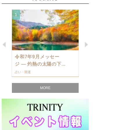
1
2
Previous
Next
令和7年9月メッセー
9月の運勢・
ジ — 灼熱の太陽の下...
ングを発表！～
占い・開運
占い・開運
MORE