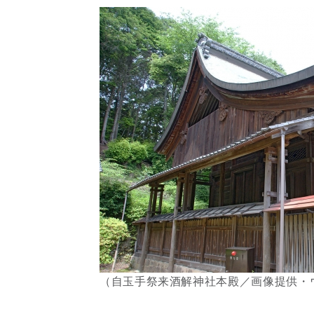
（自玉手祭来酒解神社本殿／画像提供・