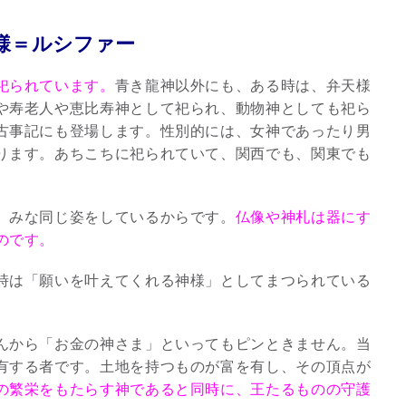
様＝ルシファー
祀られています。
青き龍神以外にも、ある時は、弁天様
や寿老人や恵比寿神として祀られ、動物神としても祀ら
古事記にも登場します。性別的には、女神であったり男
ります。あちこちに祀られていて、関西でも、関東でも
、みな同じ姿をしているからです。
仏像や神札は器にす
のです。
時は「願いを叶えてくれる神様」としてまつられている
んから「お金の神さま」といってもピンときません。当
有する者です。土地を持つものが富を有し、その頂点が
の繁栄をもたらす神であると同時に、王たるものの守護