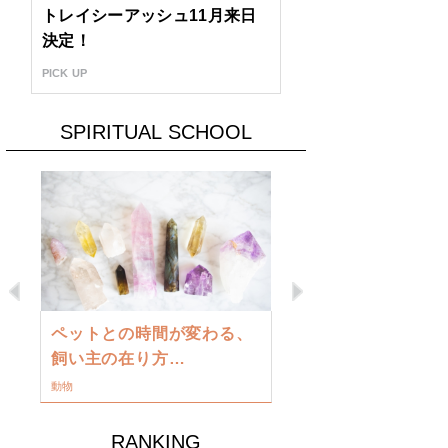
トレイシーアッシュ11月来日
決定！
PICK UP
SPIRITUAL SCHOOL
Previous
Next
古い地球を
ペットとの時間が変わる、
類に目覚め
飼い主の在り方…
ワークショップ
動物
RANKING