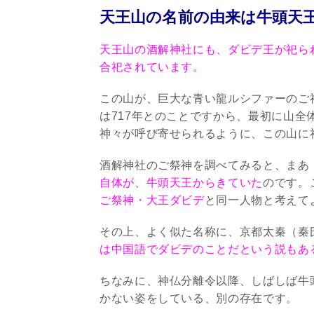
天王山の名前の由来は牛頭天
天王山の酒解神社にも、ダビデ王が祀ら
合祀されています。
この山が、巨大な青い龍ルシファーのご
は717年とのことですから、最初に山
神々が呼び寄せられるように、この山に
酒解神社のご祭神を調べてみると、まあ
自体が、牛頭天王からきていた
のです。
ご祭神・大王ダビデ
と同一人物と考えて
その上、よく似た名称に、京都太秦（秦
は中国語でダビデのことだという説もあ
ちなみに、神仏分離令以降、しばしば牛
かない姿をしている、別の存在です。