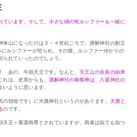
王
れています。そして、小さな緑の蛇ルシファーも一緒に
神体山になったのは３・４世紀ごろで、酒解神社の創立
全体にルシファーが祀られ、その後、ルシファーゆかりの
祀られていったのでしょう。
！ あの、牛頭天王です。なんと、
天王山の名前の由来
これは、史実からも、
酒解神社の御祭神は、八坂神社の
よいように思います。
氏の領地です）に大酒神社というのがあります。
大酒と
る
のです。
頭天王＝素戔嗚尊とされていますが、両者は似ても似つ