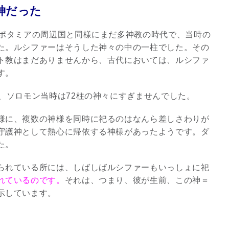
神だった
3
ソポタミアの周辺国と同様にまだ多神教の時代で、当時の
た。ルシファーはそうした神々の中の一柱でした。その
ト教はまだありませんから、古代においては、ルシファ
す。
、ソロモン当時は72柱の神々にすぎませんでした。
究極的な覚醒に向かって
【The Secret of...
様に、複数の神様を同時に祀るのはなんら差しさわりが
インタビュー
守護神として熱心に帰依する神様があったようです。ダ
た。
られている所には、しばしばルシファーもいっしょに祀
れているのです。
それは、つまり、彼が生前、この神＝
示しています。